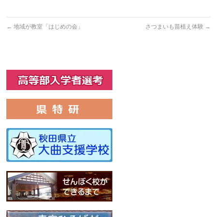
し
す
し
て
る
て
Twitter
に
Google+
で
は
で
共
ク
共
←
地域が教室「はじめの会」
さつまいも苗植え体験
→
有
リ
有
(新
ッ
(新
し
ク
し
い
し
い
ウ
て
ウ
ィ
く
ィ
ン
だ
ン
ド
さ
ド
ウ
い
ウ
で
(新
で
開
し
開
き
い
き
ま
ウ
ま
す)
ィ
す)
ン
ド
ウ
で
開
き
ま
す)