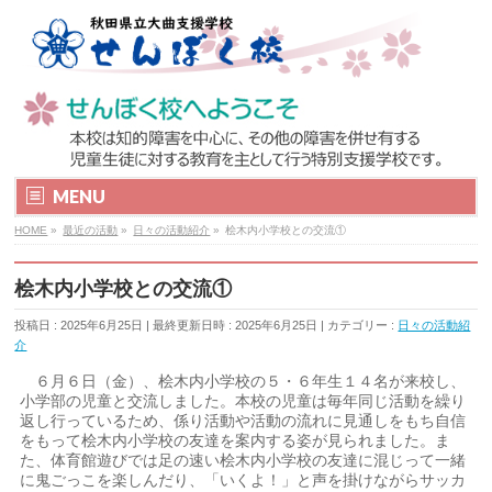
MENU
HOME
»
最近の活動
»
日々の活動紹介
»
桧木内小学校との交流①
桧木内小学校との交流①
投稿日 : 2025年6月25日
最終更新日時 : 2025年6月25日
カテゴリー :
日々の活動紹
介
６月６日（金）、桧木内小学校の５・６年生１４名が来校し、
小学部の児童と交流しました。本校の児童は毎年同じ活動を繰り
返し行っているため、係り活動や活動の流れに見通しをもち自信
をもって桧木内小学校の友達を案内する姿が見られました。ま
た、体育館遊びでは足の速い桧木内小学校の友達に混じって一緒
に鬼ごっこを楽しんだり、「いくよ！」と声を掛けながらサッカ