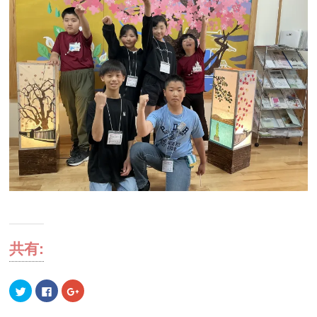
共有:
ク
Facebook
ク
リ
で
リ
ッ
共
ッ
ク
有
ク