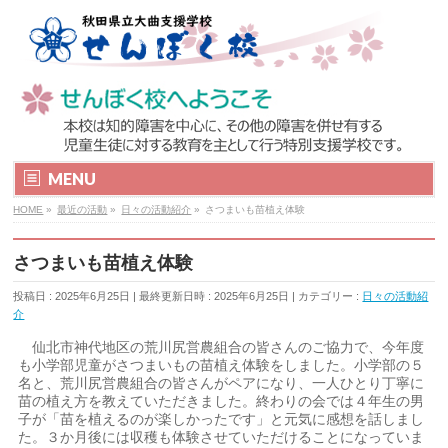
MENU
HOME
»
最近の活動
»
日々の活動紹介
»
さつまいも苗植え体験
さつまいも苗植え体験
投稿日 : 2025年6月25日
最終更新日時 : 2025年6月25日
カテゴリー :
日々の活動紹
介
仙北市神代地区の荒川尻営農組合の皆さんのご協力で、今年度
も小学部児童がさつまいもの苗植え体験をしました。小学部の５
名と、荒川尻営農組合の皆さんがペアになり、一人ひとり丁寧に
苗の植え方を教えていただきました。終わりの会では４年生の男
子が「苗を植えるのが楽しかったです」と元気に感想を話しまし
た。３か月後には収穫も体験させていただけることになっていま