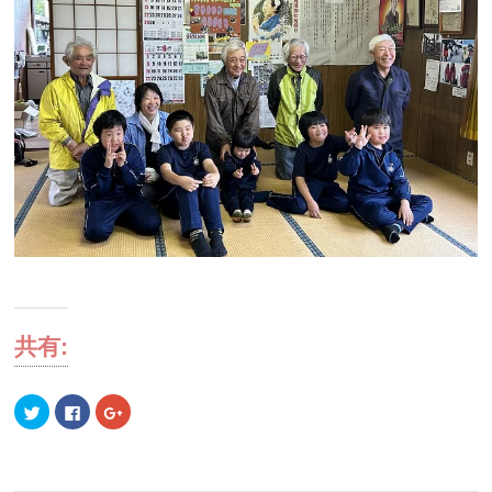
共有:
ク
Facebook
ク
リ
で
リ
ッ
共
ッ
ク
有
ク
し
す
し
て
る
て
Twitter
に
Google+