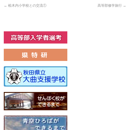
で
は
で
共
ク
共
←
桧木内小学校との交流①
高等部修学旅行
→
有
リ
有
(新
ッ
(新
し
ク
し
い
し
い
ウ
て
ウ
ィ
く
ィ
ン
だ
ン
ド
さ
ド
ウ
い
ウ
で
(新
で
開
し
開
き
い
き
ま
ウ
ま
す)
ィ
す)
ン
ド
ウ
で
開
き
ま
す)