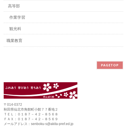
高等部
作業学習
観光科
職業教育
PAGETOP
〒014-0372
秋田県仙北市角館町小館７７番地２
ＴＥＬ：０１８７－４２－８５６８
ＦＡＸ：０１８７－４２－８５６９
メールアドレス：senboku-s@akita-pref.ed.jp