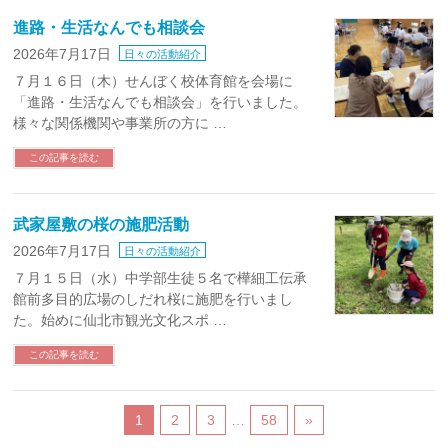
進路・生活なんでも相談会
2026年7月17日
日々の活動紹介
７月１６日（木）せんぼく校体育館を会場に
「進路・生活なんでも相談会」を行いました。
様々な関係機関や事業所の方に …
この記事を読む
武家屋敷の桜の施肥活動
2026年7月17日
日々の活動紹介
７月１５日（水）中学部生徒５名で樺細工伝承
館前多目的広場のしだれ桜に施肥を行いまし
た。始めに仙北市観光文化スポ …
この記事を読む
1
2
3
…
58
»